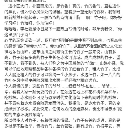
想象出来的能闹着玩的。
一进小区大门，扑面而来的，是竹香！真的，竹的香气，直钻进你
的鼻孔，侵入你心灵深处的温暖。望着那一望无际的竹林，我顿时
眼前豁然开朗起来，一股浓浓的诗情涌上胸----啊！竹子呀，你好好
学习吧！竹海呀，你加油吧！
哈哈哈，李杜要是今日泉下一腔热血写诗的时候，非斥责我说：“你
这里那门子诗！”
心里的玩笑调砍一过，我开始“看到的是即使看不到森林，也看森林
的感觉”般打量赤水竹子。赤水的竹子，从酿造茅台酒的历史文化发
祥地茅台山畔，遍布山川之间繁衍生长的竹子一般来说，山有多
高，竹子就有多高的竹子生长在赤水河流域。成片成林的竹子，望
不到边，看不到头，被人们称之为中国最美的“竹海”。山路小径，我
可以仔细地观察和品味各种各样的竹子细看竹子：粗大竹子，比成
人大腿还粗大的竹子可以容纳一个小孩子，水边细竹，如一片片的
竹叶在风中摇曳般随风飘出水面一样轻盈地飘向远方。
令人感慨的是：这些竹子的爷爷……叔叔爷爷-伯伯……爷爷……
辈，看着大家一起玩耍的竹子，在旁边在地上种花种树种菜种草，
吃桫椤。赤水随处可见与恐龙时代文化遗留下来的同时代的桫椤，
并不意味着赤水将会随恐龙而消失。我相信，是赤水竹子，真的变
成绿洲了桫椤。如此说来，任何地方的原始森林，也比不得赤水“原
始的生态环境黔东南”。
所以很多人对竹子，有着很深的情感。与竹子有关的成语，真的是
多得是不胜枚举，青梅竹马，丝竹管弦，胸有成竹，竹报平安，等