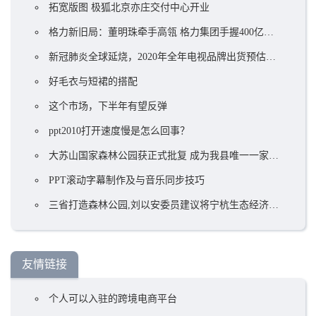
拓宽版图 极狐北京亦庄交付中心开业
格力新旧局：董明珠牵手高瓴 格力集团手握400亿却前途未卜？ ...
新冠肺炎全球延烧，2020年全年电视品牌出货预估衰退5.8%
好毛衣与短裙的搭配
这个市场，下半年有望反弹
ppt2010打开速度慢是怎么回事？
大苏山国家森林公园获正式批复 成为我县唯一一家国家4A级旅游景区
PPT滚动字幕制作及与音乐同步技巧
三省打造森林公园,刘以安委员建议将宁杭生态经济带上升到国家战略!
友情链接
个人可以入驻的跨境电商平台