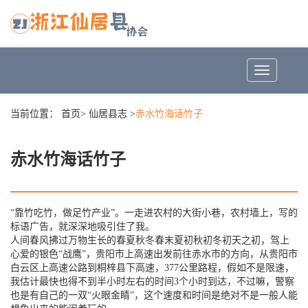
Toggle
navigation
当前位置：
首页
>
仙居县志
>
赤水竹海话竹子
赤水竹海话竹子
“靠竹吃竹，做足竹产业”。一走进农村的大街小巷，农村墙上，写的
标语广告，就深深地吸引住了我。
人间春风拂过万物生长的春夏秋冬春末夏初秋初冬初天之初，驾上
心爱的银色“战鹰”，贵阳市上高速出发前往赤水市的方向，从贵阳市
白云区上高速公路到桐梓县下高速，377公里路程，假如不是限速，
我估计最快也得不到半小时左右的时间3个小时到达，不过嘛，警察
也是有自己的一双“火眼金睛”，这个速度和时间是绝对不是一般人能