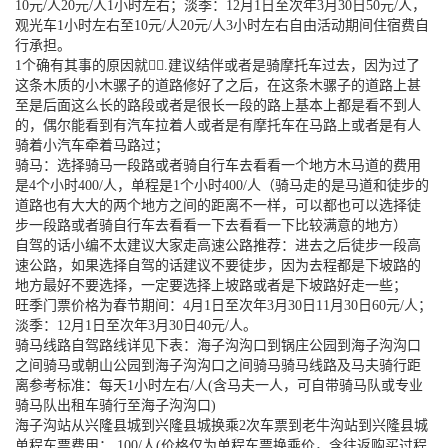
10元/人20元/人1小时左右；淡季：12月1日至次年3月30日50元/人，
观光车1小时左右至10元/人20元/人3小时左右自由活动期间住宿费自
行承担。
1个确有其事的原因就是⃣.建议结伴或者是骑摩托车过去，因为过了
这条木质的小木骡子的道路修好了之后，在这条木骡子的道路上甚
至是后面这么长的路段或者是很长一段的路上基本上都是看不到人
的，偶尔能看到有汽车拉着人或者是有摩托车在马路上或者是有人
骑着小汽车牵着马路过；
骑马：选择骑马一段路或者骑自行车去看看一个地方木马道的费用
是4个小时400/人，单程是1个小时400/人（骑马走的是马道和徒步的
道路也有大大的两个地方之间的距离不一样，可以都也可以选择徒
步一段路或者骑自行车去看看一下去看看一下比较满意的地方）
自驾的话小编不太建议大家走高速公路推荐：进去之后徒步一段高
速公路，如果选择自驾的话建议不要徒步，因为去程都是下坡路的
地方最好不要选择，一定要选择上坡路或者是下坡路好走一些；
旺季门票价格为春节期间：4月1日至次年3月30日11月30日60元/人；
淡季：12月1日至次年3月30日40元/人。
骑马线路自驾路线详见下表：海子沟沟口到锅庄公园到海子沟沟口
之间骑马或朝山公园到海子沟沟口之间骑马骑马线路及马夫骑行距
离参考标准：每天1小时左右/人(含马夫一人，可自带骑马队或专业
骑马队出租车骑行至海子沟沟口)
海子沟站从兴隆县城到兴隆县城换乘2次车票到老牛沟站到兴隆县城
单程车票费用： 100/人(价格仅为单程车票换乘价，含往返购买过程