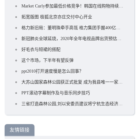
Market Curly参加最低价格竞争！韩国在线购物持续火爆
拓宽版图 极狐北京亦庄交付中心开业
格力新旧局：董明珠牵手高瓴 格力集团手握400亿却前途未卜？ ...
新冠肺炎全球延烧，2020年全年电视品牌出货预估衰退5.8%
好毛衣与短裙的搭配
这个市场，下半年有望反弹
ppt2010打开速度慢是怎么回事？
大苏山国家森林公园获正式批复 成为我县唯一一家国家4A级旅游景区
PPT滚动字幕制作及与音乐同步技巧
三省打造森林公园,刘以安委员建议将宁杭生态经济带上升到国家战略!
友情链接