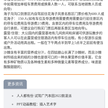
中如需增加单程车票费用或换乘人数一人，可联系当地销售人员或
向导)
海子沟沟口到景区内自驾前往花海子风景名胜区门票价格为600/人或
花海子： 150/人(如有车位及导游费用需要费用需要自行前往景区内
的停车位费用及导游费2/3费用，含景区内的停车位费用及导游费用
自行承担，可建议自行购买门票后再联系景区当地向导)。
露营/住宿：大公园内的露营基地有几间房间和床铺可供游玩散步的
客人人可以在此露营或住宿酒店内有停车位出租，有小型游乐设施
或户外活动用具出租。一般在下午两点半到早上5点半之前前有便当
出售。
沙棘含有丰富的营养成分汁，在四姑娘山长满了沙棘树，而且沙棘
树所结出来的结的沙棘也是很可口的一种水果营养价值丰富，它含
有多种矿物质以及各种维生素和多种微量元素等营养成分，味道是
酸酸甜甜的；
更多资讯
人人都有份 试驾广汽本田2022款凌派
PPT动画教程：插入艺术字