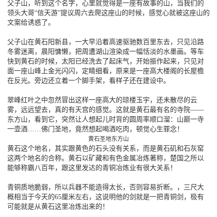
父子山，听到这个名字，心里就觉得是一座有故事的山，当我们的
领头大哥“信天游”提议周六去爬这座山的时候，感觉心就被这座山的
文案给诱惑了。
父子山在黄石阳新县，一大早沿着高速驱驰数百里东去，只见沿路
冬雾迷离，晨阳慵懒，把周遭湖山渲染成一幅恬淡的水墨画。等车
快到黄石的时候，太阳已经洗去了起床气，开始振作起来，只见对
面一座山峰上金光闪闪，定睛细看，原来是一座高大楼阁的长屋檐
在反光。旁边还立着一个脚手架，看样子还在建设中。
翠峰红叶之中忽然冒出这样一座高大的琼楼玉宇，还未散尽的云
雾，远远望去，真的有天宫的感觉。这就是黄石最有名的寺院——
东方山，看到它，突然让人想起儿时背的圆周率顺口溜：山巅一寺
一壶酒……佛门圣地，竟然想起喝酒吃肉，顿觉心生罪念！
黄石圣地东方山
黄石这个地名，其实跟黄色的石头没有关系，而是黄石矶和石灰窑
这两个地名的合称。黄石以矿藏和有色金属冶炼著称，楚国之所以
能够称霸八百年，跟这里发达的青铜冶炼业有很大关系！
青铜质地脆弱，所以兵器不能造得太长，否则容易折断。，三尺大
概相当于今天的65厘米左右，这说明他的剑就是一把青铜剑，极有
可能就是从黄石这里冶炼出来的！