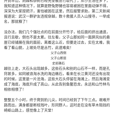
开到半山，荆棘和杂树已经完全被丛竹取代了，从小生活在乡下，
我知道这种情况下，就算是野兔野猪也容易被困在里面动弹不得，
深深为大家捏把汗，害怕被困在这里，然后报警求助，第二天新闻
报道说：武汉一群驴友违规穿越，数十救援人员入山搜寻，一举成
名，那就糗了！
没办法，我们几个强壮点的在前面分开竹子，给后面的挤出通道，
且行且歇，倒也不是太累。往左看，父子山那如同一面屏风似的悬
崖已经铺展在我的面前，离着这么近，但要走过去，实在太难，我
看了看山貌，上坡处尽是丛竹，此道难矣！
父子山西侧
父子山断层
史前礁石
越往上走，大石头出现越多，这些石头和别的山石不一样，而是孔
窍甚多，如同被浪淘水洗的海边礁石，看来在长江黄河还没有出现
的时候，这里是一片沧海，这些大石头停留在海滩上，然后海滩变
成了海底，海底升成了高山，从此告别鱼鳖恐龙，永远和山竹林鸟
相依相偎了！
整整五个小时，终于爬到豹儿尖，时间已经到了下午三点。艰难开
路而出，满身都是断枝残叶，形同野人，这时走在没有草木阻挡的
崎岖山路上，感觉像上了天堂！