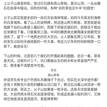
上父子山甚是轻松，穿过烂石路和高山草甸，直达山顶。一丛丛礁
石在枯草中隐没，风吹的时候，有种“风吹草低见牛羊”的感觉！
父子山其实就是史前的一段石灰岩海岸残留，如同今天英吉利海峡
的白垩海岸。看了山上的说明牌，将这座山称为断层，意思就是说
我脚下站的山崖是三叠纪的，而崖下却是志留纪的，就相当于我站
在宋朝往下看，只能看到三国，中间的魏晋南北朝隋唐全部都凭空
消失了，留下一个地质史的巨大空白，让人想象在两三亿年前，曾
经发生过如何天崩地裂的一件大事，将这几亿年的时间和物质一口
吞下，痕迹全无！
下山的时候，注意到几个被石栏杆围起来的圈圈，走近一看，原来
是天坑，沿坡共计三个，坑口都被丛生的树木和长草盖得严严实
实，根本看不清楚其中究竟。
天坑
高山草甸
听说早先有专业户外团队吊着绳子下去过，但实在太深中途作罢！
还有人将数百斤染色的糠麸从坑口投下，数日后沿着山涧流进一旁
的大冶湖。简言之，父子山如果是一枚牙齿，这些天坑就是是龋
齿，大自然雨水将石灰岩逐渐侵蚀，形成这些漏斗般的洞穴，又继
续在地底深处造洞造河，真是神奇啊！