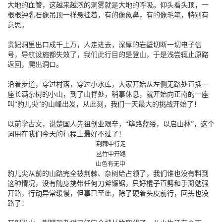
大地的血管，这越来越浓的洞雾就是大地的呼吸。仰头看头顶，一
根根钟乳石像吊顶一样悬挂着，有的像象鼻，有的像毛笔，特别有
意思。
贵妃洞里出口成千上万，人走进去，深厚的岩壁切断一切电子信
号，导航设施都失效了，我们此行目的是登山，于是浅尝辄止原路
返回，爬出洞口。
沿着步道，穿过村落，穿过小水库，大家开始从左侧无路处直插一
座长满杂树的小山，到了山脊处，稍事休息，就开始向正南的一座
叫“豹儿尖”的山峰出发，从此刻，我们一天最大的挑战开始了！
以前学古文，说楚国人先祖创业艰辛，“筚路蓝缕，以启山林”，这个
词用在我们今天的行程上最好不过了！
荆棘中行走
丛竹中开路
山色有无中
豹儿尖从前的山路完全被荆棘、杂树给占领了，我们谁也没有料到
这种情况，没有随身携带任何刀斧镰锯，只好棍子直劈和手掰勉强
开路，行动异常缓慢，但事已至此，除了硬着头皮前行，回头也没
路了！