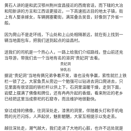
黄石人讲的是和武汉鄂州荆州宜昌接近的西南官话，而下辖的大冶
和阳新讲的方言和江西话更接近，一下高速抵达目的地太子镇，街
上有人娶亲嫁女，车辆拥塞衢街，满耳叠舌吴音，好像到了外省一
般。
因为爬山不是走环线，下山处和上山处相隔甚远，就在街上找到一
辆当地面包车，把我们送到起点的益昌村。
送我们的司机是一个热心人，一路上给我们介绍路线，登山前还充
当导游，带我们去一个当地有名的溶洞“贵妃洞”去看。
贵妃洞
钟乳石
据说“贵妃洞”当地有俩兄弟争着开发，谁也没有争赢，索性就拦上铁
栏一锁了之。大家鱼贯从旁边一个勉强可以钻进去洞口爬进去，只
见里面有很坚固的铁栏杆以供上下，石洞里温暖干燥，走到下面，
岩壁上摆满了佛像和牌位，还有冉冉升起的香烟，看来附近的老乡
已经把这里当成祭祀的石窟寺，而且维护地很勤快。
穿过成排的佛像，往洞深处走，漆黑的洞里，伴随着头灯和手机电
筒的光芒闪烁，人声起伏，魅影魍魉，大家互相提示以免走丢。
越往深处走，潮气越大，我们走进了大地的心脏，也许不远处就是