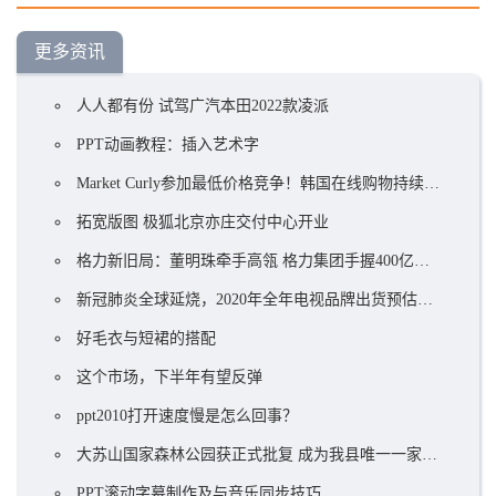
更多资讯
人人都有份 试驾广汽本田2022款凌派
PPT动画教程：插入艺术字
Market Curly参加最低价格竞争！韩国在线购物持续火爆
拓宽版图 极狐北京亦庄交付中心开业
格力新旧局：董明珠牵手高瓴 格力集团手握400亿却前途未卜？ ...
新冠肺炎全球延烧，2020年全年电视品牌出货预估衰退5.8%
好毛衣与短裙的搭配
这个市场，下半年有望反弹
ppt2010打开速度慢是怎么回事？
大苏山国家森林公园获正式批复 成为我县唯一一家国家4A级旅游景区
PPT滚动字幕制作及与音乐同步技巧