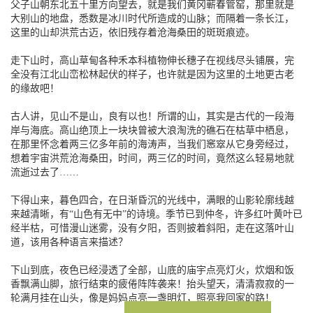
父子山朝东北五十里方向望去，就是我们黄冈蕲春管窑，那里就是
大别山的地盘，悉数是冰川时代所造成的山脉；而隔着一条长江，
这里的山却洪荒古迈，依旧残存着沧海桑田的斑斑痕迹。
走下山时，高山草甸各种禾本科植物伸长穗子在视线尽头铺展，完
全没有江北山峦松林起伏的样子，也许就是因为这里的土地更古老
的缘故吧！
古人讲，见山不是山，良有以也！所谓的山，其实是古代的一段海
岸与海底。高山绝顶上一块块曾被大浪淘洗的礁石在枯草中栖息，
在那里怀念着两三亿多年前的海涛声，当我们窸窣从它身旁经过，
想着宇宙洪荒沧海桑田，时间，两三亿的时间，竟然这么轻易地就
流逝过去了……
下得山来，暮色四合，在日渐昏沉的光线中，满眼的山影轮廓线越
来越清晰，有“山色有无中”的诗境。季节已到仲冬，许多红叶黄叶已
经半枯，可惜漫山迷雾，没有夕阳，否则披着斜阳，走在这落叶山
道，该用各种语言来描述？
下山到底，夜色已经浸透了全部，山底的庙宇点亮灯火，炊烟和饭
香飘满山脚，旅行结束的疲倦阵阵袭来！抬头望天，清清寂寂的一
轮满月挂在山头，像是妈妈点亮一盏明灯，照亮我回家的路！