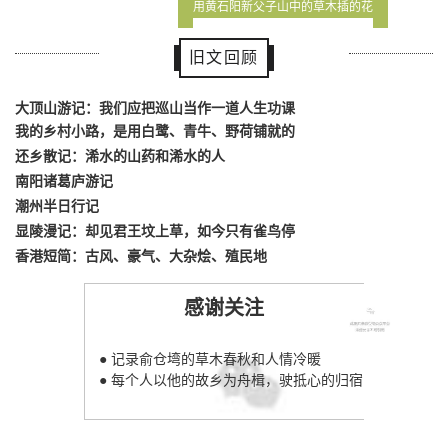
用黄石阳新父子山中的草木插的花
旧文回顾
大顶山游记：我们应把巡山当作一道人生功课
我的乡村小路，是用白鹭、青牛、野荷铺就的
还乡散记：浠水的山药和浠水的人
南阳诸葛庐游记
潮州半日行记
显陵漫记：却见君王坟上草，如今只有雀鸟停
香港短简：古风、豪气、大杂烩、殖民地
感谢关注
俞
仓
塆
● 记录俞仓塆的草木春秋和人情冷暖
● 每个人以他的故乡为舟楫，驶抵心的归宿