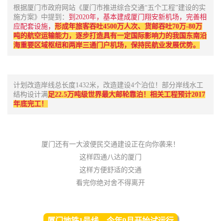
根据厦门市政府网站《厦门市推进综合交通“五个工程”建设的实
施方案》中提到：
到2020年，基本建成厦门翔安新机场，完善相
应配套设施，
形成年旅客吞吐4500万人次、货邮吞吐70万-80万
吨的航空运输能力，逐步打造具有一定国际影响力的我国东南沿
海重要区域枢纽和两岸三通门户机场，保持民航业发展优势。
计划改造岸线总长度1432米，改造建设4个泊位！
部分岸线水工
结构设计满
足22.5万吨级世界最大邮轮靠泊！相关工程预计2017
年底完工！
厦门还有一大波便民交通建设正在向你袭来！
这样四通八达的厦门
这样方便舒适的交通
看完你绝对舍不得离开
厦门地铁1号线，今年9月开始试运行