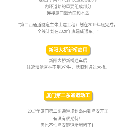
内环道路的重要组成部分
连接厦门海沧区和本岛
“第二西通道隧道主体土建工程计划在2019年底完成，
全线计划在2020年底建成通车。”
新阳大桥新桥启用
新阳大桥新桥通车后
往返海沧杏林不到3分钟，就顺利通过大桥。
厦门第二东通道动工
2017年厦门
第二东通道规划岛内到翔安
开工
有没有很期待！
再也不怕翔安隧道堵堵堵了！