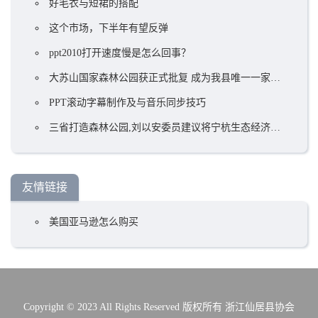
好毛衣与短裙的搭配
这个市场，下半年有望反弹
ppt2010打开速度慢是怎么回事？
大苏山国家森林公园获正式批复 成为我县唯一一家国家4A级旅游景区
PPT滚动字幕制作及与音乐同步技巧
三省打造森林公园,刘以安委员建议将宁杭生态经济带上升到国家战略!
友情链接
美国亚马逊怎么购买
Copyright © 2023 All Rights Reserved 版权所有 浙江仙居县协会