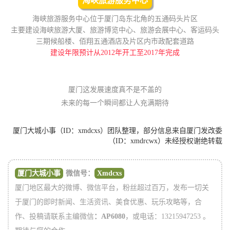
海峡旅游服务中心
海峡旅游服务中心位于厦门岛东北角的五通码头片区
主要建设海峡旅游大厦、旅游博览中心、旅游会展中心、客运码头
三期候船楼、佰翔五通酒店及片区内市政配套道路
建设年限预计从2012年开工至2017年完成
厦门这发展速度真不是不盖的
未来的每一个瞬间
都让人充满期待
厦门大城小事（ID：xmdcxs）团队整理，部分信息来自厦门发改委
（ID：xmdrcwx）未经授权谢绝转载
厦门大城小事
微信号：
Xmdcxs
厦门地区最大的微博、微信平台，粉丝超过百万，发布一切关
于厦门的即时新闻、生活资讯、美食优惠、玩乐攻略等，合
作、投稿请联系主编微信
：AP6080
，或电话：13215947253 。