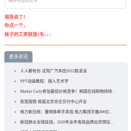
期待与您的合作
领导说了！
你点一个
，
妹子的工资就
涨
1毛
↓↓↓
更多资讯
人人都有份 试驾广汽本田2022款凌派
PPT动画教程：插入艺术字
Market Curly参加最低价格竞争！韩国在线购物持续火爆
拓宽版图 极狐北京亦庄交付中心开业
格力新旧局：董明珠牵手高瓴 格力集团手握400亿却前途未卜？ ...
新冠肺炎全球延烧，2020年全年电视品牌出货预估衰退5.8%