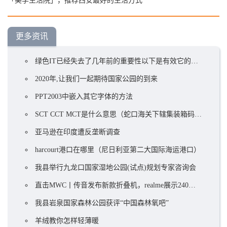
「美学生活院」，推荐西安最好的生活方式
更多资讯
绿色IT已经失去了几年前的重要性以下是有效它的策略
2020年,让我们一起期待国家公园的到来
PPT2003中嵌入其它字体的方法
SCT CCT MCT是什么意思（蛇口海关下辖集装箱码头）
亚马逊在印度遭反垄断调查
harcourt港口在哪里（尼日利亚第二大国际海运港口）
我县举行九龙口国家湿地公园(试点)规划专家咨询会
直击MWC丨传音发布新款折叠机，realme展示240W快速充电技术
我县岩泉国家森林公园获评“中国森林氧吧”
羊绒教你怎样轻薄暖