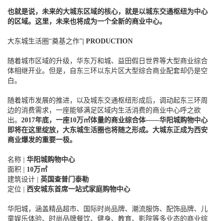
也就是说，未来的大城东区域的核心，就是以城东交通枢纽为中心
的区域。这里，未来也将成为一个全新的商业中心。
大东城生活圈“奠基之作”
|
PRODUCTION
随着城市区域的升级，华东万和城、益田假日世界等大型商业综合
体相继开业。但是，
自东三环以东片区大型综合商业配套却仍是空
白。
随着城市发展的推进，以及城东交通枢纽形成后，调动起东三环周
边的消费需求，一座能够满足区域内生活消费的商业中心呼之欲
出。
2017年底，一座10万㎡体量的商业综合体——华阳城购物中心
即将在这里绽放，大东城生活圈也将随之形成。
大城东正成为西安
商业爆发的重要一极。
名称 |
华阳城购物中心
面积 |
10万㎡
建筑设计 |
英国查普门泰勒
定位 |
西安城东首席一站式家庭购物中心
华阳城，涵盖精品超市、国际时尚品牌、潮流服饰、配饰品牌、儿
童娱乐体验、时尚品牌餐饮、健身、教育、影院等多业态的商业综