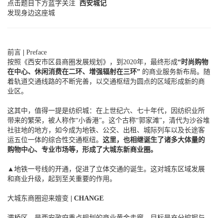
点击题目下方蓝字关注
西安城记
发现身边这座城
前言
|
Preface
按照《西安市区县商圈发展规划》，到2020年，最终形成
“时尚购物
在中心、休闲消费在二环、增强辐射在三环”
的商业服务新布局。随
着轨道交通线路的不断完善，以交通枢纽为圆点的区域形成新的商
业区。
这其中，值得一提是纺织城：
在上世纪六、七十年代，因纺织业所
带来的繁荣，被人称作“小香港”。这个
古称“郭家滩”，清代为沙谷堆
社驻地的地方，如今成为
地铁、公交、出租、城际列车以及长途客
运五位一体的综合性交通枢纽。
这里，
也相继诞生了诸多大体量的
购物中心、专业市场等，形成了
大城东新商业圈。
▲
地铁一号线的开通，促进了立体交通的诞生。这对城东区域发展
和商业升级，
起到至关重要的作用。
大城东
商圈迎来嬗变
|
CHANGE
灞桥区，是西安政府重点规划的商业黄金走廊，目标是充分挖掘与