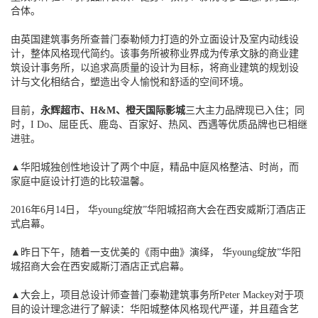
合体。
由英国建筑事务所查普门泰勒倾力打造的外立面设计及室内动线设
计，整体风格现代简约。该事务所被称业界成为传承文脉的商业建
筑设计事务所，以追求高质量的设计为目标，将商业建筑的规划设
计与文化相结合，塑造出令人愉悦和舒适的空间环境。
目前，
永辉超市、H&M、橙天国际影城
三大主力品牌现已入住；同
时，I Do、屈臣氏、鹿岛、百家好、热风、西遇等优质品牌也已相继
进驻。
▲华阳城独创性地设计了两个中庭，精品中庭风格整洁、时尚，而
家庭中庭设计打造的比较温馨。
2016年6月14日， 华young绽放”华阳城招商大会在西安威斯汀酒店正
式启幕。
▲昨日下午，随着一支优美的《雨中曲》演绎， 华young绽放”华阳
城招商大会在西安威斯汀酒店正式启幕。
▲大会上，项目总设计师查普门泰勒建筑事务所Peter Mackey对于项
目的设计理念进行了解读：华阳城整体风格现代严谨，并且蕴含艺