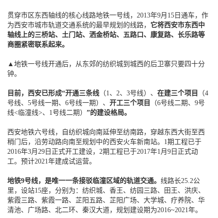
贯穿市区东西轴线的核心线路地铁一号线，2013年9月15日通车，作
为西安市城市轨道交通系统的最早规划的线路，
它将西安市东西中
轴线上的三桥站、土门站、洒金桥站、五路口、康复路、长乐路等
商圈紧密联系起来。
▲地铁一号线开通后，从东郊的纺织城到城西的后卫寨只要四十分
钟。
目前，西安已形成
“开通三条线
（1、2、3号线）
、
在建三个项目
（4
号线、5号线一期、6号线一期）
、
开工三个项目
（6号线二期、9号
线<临潼线>、1号线二期）
”的建设格局
。
西安地铁六号线，自纺织城向南延伸至纺南路，穿越东西大街至西
稍门后，沿劳动路向南至规划中的西安火车新南站。1期工程已于
2016年3月29日正式开工建设，2期工程已于2017年1月9日正式动
工。预计2021年建成试运营。
地铁9号线，是唯一一条接驳临潼区域的轨道交通。
线路长25.2公
里，设站15座，分别为：纺织城、香王、纺园三路、田王、洪庆、
紫霞三路、紫霞一路、芷阳五路、芷阳广场、大学城、疗养院、华
清池、广场路、北二环、秦汉大道，规划建设期为2016~2021年。