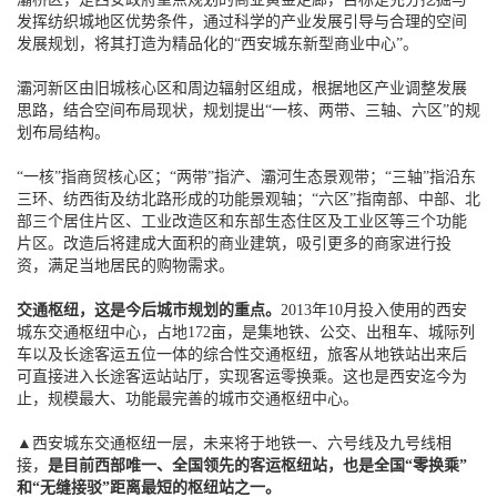
发挥纺织城地区优势条件，通过科学的产业发展引导与合理的空间
发展规划，将其打造为精品化的“西安城东新型商业中心”。
灞河新区由旧城核心区和周边辐射区组成，根据地区产业调整发展
思路，结合空间布局现状，规划提出“一核、两带、三轴、六区”的规
划布局结构。
“一核”指商贸核心区；“两带”指浐、灞河生态景观带；“三轴”指沿东
三环、纺西街及纺北路形成的功能景观轴；“六区”指南部、中部、北
部三个居住片区、工业改造区和东部生态住区及工业区等三个功能
片区。改造后将建成大面积的商业建筑，吸引更多的商家进行投
资，满足当地居民的购物需求。
交通枢纽，这是今后城市规划的重点。
2013年10月投入使用的西安
城东交通枢纽中心，占地172亩，是集地铁、公交、出租车、城际列
车以及长途客运五位一体的综合性交通枢纽，旅客从地铁站出来后
可直接进入长途客运站站厅，实现客运零换乘。这也是西安迄今为
止，规模最大、功能最完善的城市交通枢纽中心。
▲
西安城东交通枢纽一层，未来将于地铁一、六号线及九号线相
接，
是目前西部唯一、全国领先的客运枢纽站，也是全国“零换乘”
和“无缝接驳”距离最短的枢纽站之一。