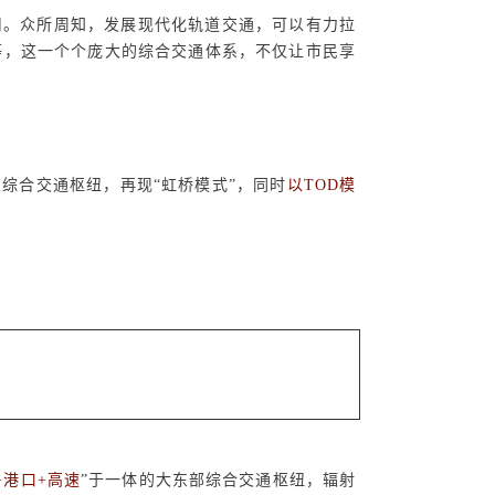
用。众所周知，发展现代化轨道交通，可以有力拉
等，这一个个庞大的综合交通体系，不仅让市民享
综合交通枢纽，再现“虹桥模式”，同时
以
TOD
模
+
港口
+
高速
”于一体的大东部综合交通枢纽，辐射