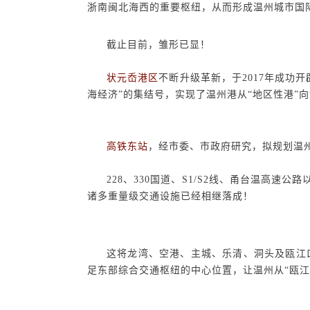
浙南闽北海西的重要枢纽，从而形成温州城市国
截止目前，雏形已显！
状元岙港区
不断升级革新，于
2017
年成功开
海经济”的集结号，实现了温州港从“地区性港”向
高铁东站
，经市委、市政府研究，拟规划温
228
、
330
国道、
S1/S2
线、甬台温高速公路
诸多重量级交通设施已经相继落成！
这将龙湾、空港、主城、乐清、洞头及瓯江
足东部综合交通枢纽的中心位置，让温州从“瓯江