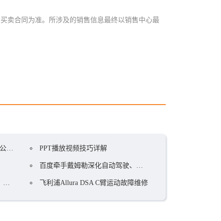
房买卖合同为准。所涉及的销售信息最终以销售中心最
体制
PPT播放视频技巧详解
百度牵手戴姆勒深化自动驾驶、车联网领域合作
州
飞利浦Allura DSA C臂运动故障维修