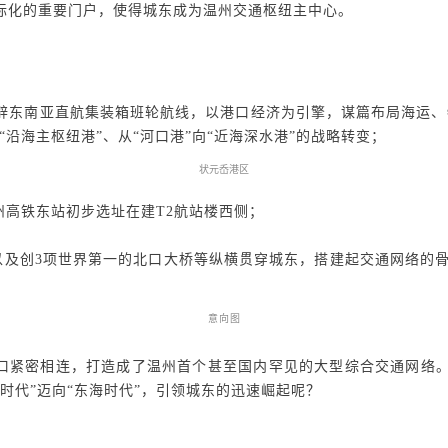
际化的重要门户，使得城东成为温州交通枢纽主中心。
辟东南亚直航集装箱班轮航线，以港口经济为引擎，谋篇布局海运、
“沿海主枢纽港”、从“河口港”向“近海深水港”的战略转变；
状元岙港区
州高铁东站初步选址在建
T2
航站楼西侧；
以及创
3
项世界第一的北口大桥等纵横贯穿城东，搭建起交通网络的
意向图
口紧密相连，打造成了温州首个甚至国内罕见的大型综合交通网络
时代”迈向“东海时代”，引领城东的迅速崛起呢？