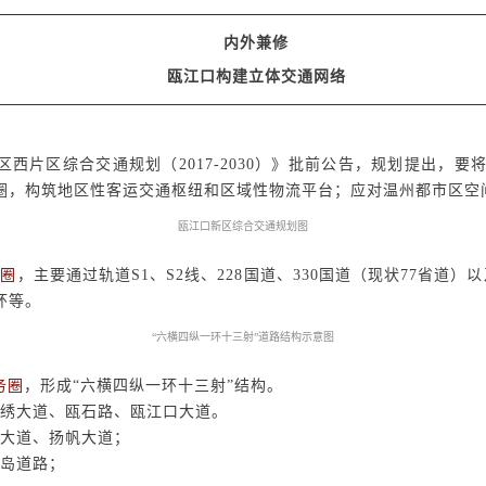
内外兼修
瓯江口构建立体交通网络
区西片区综合交通规划（
2017-2030
）》批前公告，规划提出，要
圈，构筑地区性客运交通枢纽和区域性物流平台；应对温州都市区空
瓯江口新区综合交通规划图
通圈
，主要通过轨道
S1
、
S2
线、
228
国道、
330
国道（现状
77
省道）以
环等。
“六横四纵一环十三射”道路结构示意图
务圈
，形成“六横四纵一环十三射”结构。
瓯绣大道、瓯石路、瓯江口大道。
瓯大道、扬帆大道；
环岛道路；