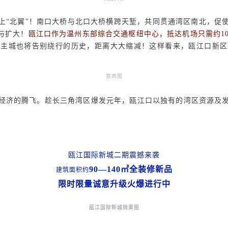
上“北翼”！南口大桥与北口大桥横跨天堑，共同贯通湾区南北，促
与扩大！
瓯江口作为温州东部综合交通枢纽中心，抵达机场只需约
1
及主城也将告别绕行的历史，距离大大缩减！这样看来，瓯江口新区
意向图
经济的腾飞。趁长三角湾区爆发元年，瓯江口以独有的湾区资源及
瓯江国际新城二期震撼来袭
90—140㎡全装修新品
建筑面积约
限时限量诚意升级火爆进行中
瓯江国际新城效果图