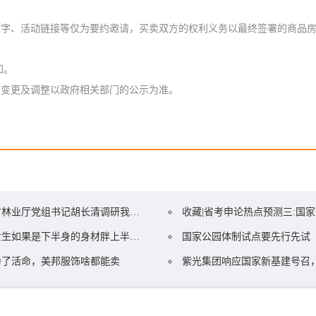
词文字、活动链接等仅为要约邀请，买卖双方的权利义务以最终签署的商品
知。
划变更及调整以政府相关部门的公示为准。
林业厅党组书记胡长清调研我县林业工作和南山国家公园体制试点工作
收藏|省考申论热点预测三:国家公园
生如果是下半身的身材胖上半身的身材瘦，要怎样搭配衣服——裙子篇
国家公园体制试点要先行先试
为了活命，美邦服饰啥都能卖
紫光集团响应国家新基建号召，智慧计算终端全球总部基地项目落户郑