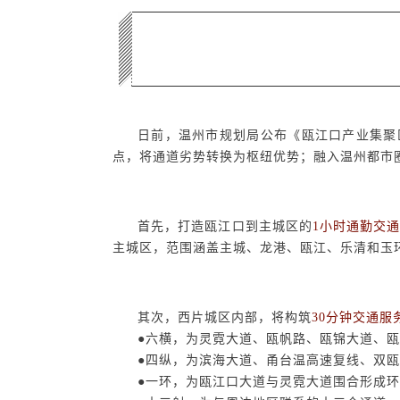
日前，温州市规划局公布《瓯江口产业集聚
点，将通道劣势转换为枢纽优势；融入温州都市
首先，打造瓯江口到主城区的
1
小时通勤交
主城区，范围涵盖主城、龙港、瓯江、乐清和玉
其次，西片城区内部，将构筑
30
分钟交通服
●六横，为灵霓大道、瓯帆路、瓯锦大道、
●四纵，为滨海大道、甬台温高速复线、双
●一环，为瓯江口大道与灵霓大道围合形成