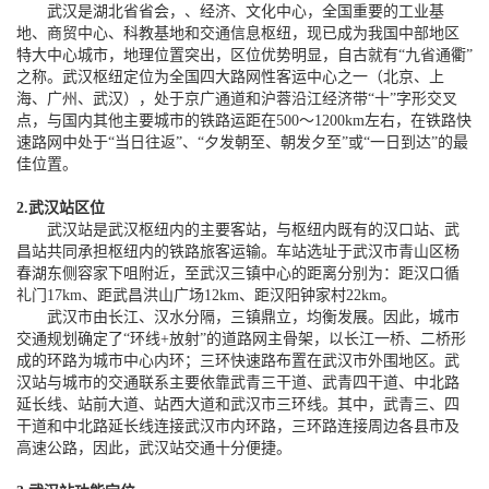
武汉是湖北省省会，、经济、文化中心，全国重要的工业基
地、商贸中心、科教基地和交通信息枢纽，现已成为我国中部地区
特大中心城市，地理位置突出，区位优势明显，自古就有“九省通衢”
之称。武汉枢纽定位为全国四大路网性客运中心之一（北京、上
海、广州、武汉），处于京广通道和沪蓉沿江经济带“十”字形交叉
点，与国内其他主要城市的铁路运距在500～1200km左右，在铁路快
速路网中处于“当日往返”、“夕发朝至、朝发夕至”或“一日到达”的最
佳位置。
2.武汉站区位
武汉站是武汉枢纽内的主要客站，与枢纽内既有的汉口站、武
昌站共同承担枢纽内的铁路旅客运输。车站选址于武汉市青山区杨
春湖东侧容家下咀附近，至武汉三镇中心的距离分别为：距汉口循
礼门17km、距武昌洪山广场12km、距汉阳钟家村22km。
武汉市由长江、汉水分隔，三镇鼎立，均衡发展。因此，城市
交通规划确定了“环线+放射”的道路网主骨架，以长江一桥、二桥形
成的环路为城市中心内环；三环快速路布置在武汉市外围地区。武
汉站与城市的交通联系主要依靠武青三干道、武青四干道、中北路
延长线、站前大道、站西大道和武汉市三环线。其中，武青三、四
干道和中北路延长线连接武汉市内环路，三环路连接周边各县市及
高速公路，因此，武汉站交通十分便捷。