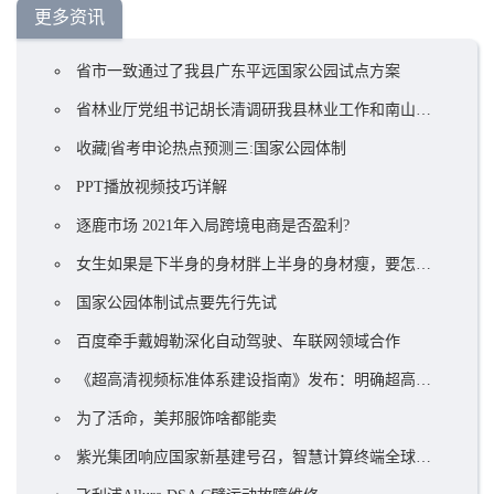
更多资讯
省市一致通过了我县广东平远国家公园试点方案
省林业厅党组书记胡长清调研我县林业工作和南山国家公园体制试点工作
收藏|省考申论热点预测三:国家公园体制
PPT播放视频技巧详解
逐鹿市场 2021年入局跨境电商是否盈利?
女生如果是下半身的身材胖上半身的身材瘦，要怎样搭配衣服——裙子篇
国家公园体制试点要先行先试
百度牵手戴姆勒深化自动驾驶、车联网领域合作
《超高清视频标准体系建设指南》发布：明确超高清标准体系建设目标
为了活命，美邦服饰啥都能卖
紫光集团响应国家新基建号召，智慧计算终端全球总部基地项目落户郑州