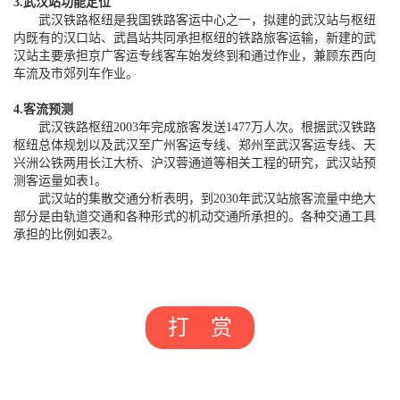
3.武汉站功能定位
武汉铁路枢纽是我国铁路客运中心之一，拟建的武汉站与枢纽
内既有的汉口站、武昌站共同承担枢纽的铁路旅客运输，新建的武
汉站主要承担京广客运专线客车始发终到和通过作业，兼顾东西向
车流及市郊列车作业。
4.客流预测
武汉铁路枢纽2003年完成旅客发送1477万人次。根据武汉铁路
枢纽总体规划以及武汉至广州客运专线、郑州至武汉客运专线、天
兴洲公铁两用长江大桥、沪汉蓉通道等相关工程的研究，武汉站预
测客运量如表1。
武汉站的集散交通分析表明，到2030年武汉站旅客流量中绝大
部分是由轨道交通和各种形式的机动交通所承担的。各种交通工具
承担的比例如表2。
打 赏