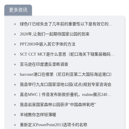
更多资讯
绿色IT已经失去了几年前的重要性以下是有效它的策略
2020年,让我们一起期待国家公园的到来
PPT2003中嵌入其它字体的方法
SCT CCT MCT是什么意思（蛇口海关下辖集装箱码头）
亚马逊在印度遭反垄断调查
harcourt港口在哪里（尼日利亚第二大国际海运港口）
我县举行九龙口国家湿地公园(试点)规划专家咨询会
直击MWC丨传音发布新款折叠机，realme展示240W快速充电技术
我县岩泉国家森林公园获评“中国森林氧吧”
羊绒教你怎样轻薄暖
重新定义PowerPoint2013选项卡的名称