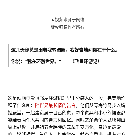
▲视频来源于网络
版权归原作者所有
这几天你总是围着我转圈圈，我好奇地问你在干什么。
你说：“我在环游世界。”
——《飞屋环游记》
这是动画电影《飞屋环游记》里十分感人的一段，完美地诠
释了什么叫：
陪伴是最长情的告白
。他们从青梅竹马步入婚
姻殿堂，一起建造属于自己的家，每个家具和小小的摆设都
凝结着两个人共同的努力和回忆。闲暇之余两个人就爬到山
坡上野餐，并肩躺着看胖胖的云朵千变万化，身边是最爱
的，说好相伴一生的人。也会坐在一起各自看书，握着对方