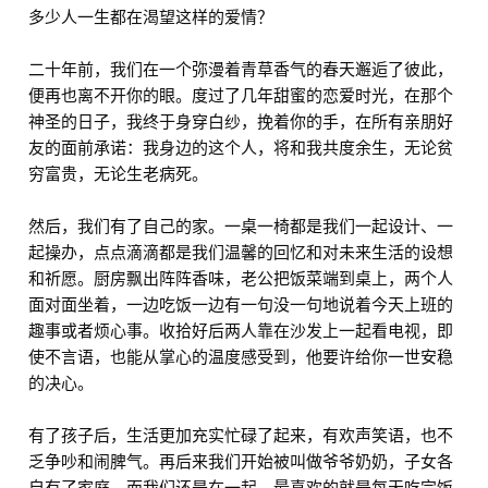
多少人一生都在渴望这样的爱情？
二十年前，我们在一个弥漫着青草香气的春天邂逅了彼此，
便再也离不开你的眼。度过了几年甜蜜的恋爱时光，在那个
神圣的日子，我终于身穿白纱，挽着你的手，在所有亲朋好
友的面前承诺：我身边的这个人，将和我共度余生，无论贫
穷富贵，无论生老病死。
然后，我们有了自己的家。一桌一椅都是我们一起设计、一
起操办，点点滴滴都是我们温馨的回忆和对未来生活的设想
和祈愿。厨房飘出阵阵香味，老公把饭菜端到桌上，两个人
面对面坐着，一边吃饭一边有一句没一句地说着今天上班的
趣事或者烦心事。收拾好后两人靠在沙发上一起看电视，即
使不言语，也能从掌心的温度感受到，他要许给你一世安稳
的决心。
有了孩子后，生活更加充实忙碌了起来，有欢声笑语，也不
乏争吵和闹脾气。再后来我们开始被叫做爷爷奶奶，子女各
自有了家庭，而我们还是在一起，最喜欢的就是每天吃完饭