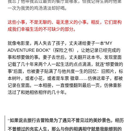
我忘了他带我去过最贵的餐厅是哪家，但我记得生病时他第
一次为我煲的鸡汤清淡却好喝。
这些小事，不是无聊的、毫无意义的小事。相反，它们是构
成我们幸福生活的不可缺少的部分。
就像电影里，两人失去了孩子，丈夫递给妻子一本“MY
ADVENTURE BOOK”（探险之书），让她记录已经完成的
事和想要做的事。妻子去世后，丈夫翻开这本书，发现里面
记载了几十年来两个人一起生活的点点滴滴，就连“想要做的
事”后面，也被妻子贴满了与他共度一生的回忆：旧照片，标
本树叶，或者小花，或者是车票 徽章……仿佛这辈子，都被
记录在里面。一本相册，一直慢慢翻到最后一页，仿佛重新
活过了和她相依相伴的几十年。
“
如果说去旅行去冒险是为了遇见不曾见过的美妙景色，经历
不曾想过的充实人生，那么与你的相遇相守就是我能想到的