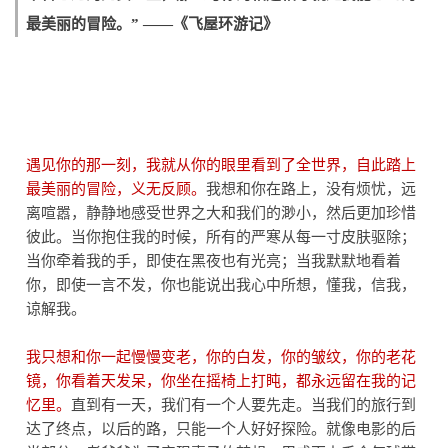
最美丽的冒险。”
——《飞屋环游记》
遇见你的那一刻，我就从你的眼里看到了全世界，自此踏上
最美丽的冒险，义无反顾。
我想和你在路上，没有烦忧，远
离喧嚣，静静地感受世界之大和我们的渺小，然后更加珍惜
彼此。当你抱住我的时候，所有的严寒从每一寸皮肤驱除；
当你牵着我的手，即使在黑夜也有光亮；当我默默地看着
你，即使一言不发，你也能说出我心中所想，懂我，信我，
谅解我。
我只想和你一起慢慢变老，你的白发，你的皱纹，你的老花
镜，你看着天发呆，你坐在摇椅上打盹，都永远留在我的记
忆里。
直到有一天，我们有一个人要先走。当我们的旅行到
达了终点，以后的路，只能一个人好好探险。就像电影的后