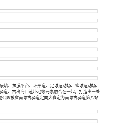
式记忆景墙、拉膜平台、环形道、足球运动场、篮球运动场、
古驿道、古出海口遗址地等元素融合在一起，打造出一处
西堤公园被省南粤古驿道定向大赛定为南粤古驿道第八站