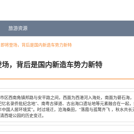
旅游资源
” 即将登场，背后是国内新造车势力新特
将登场，背后是国内新造车势力新特
市区西南角镇邦路与安平路之间，西面为西港河入海处，南面为礐石海，面
记忆名录侨批纪念地”、南粤古驿道、古出海口遗址地等元素融合在一起
017年中国人居环境奖”。时过境迁，沧海桑田，“落霞与孤鹜齐飞 ，秋水
清西堤公园的历史变迁。