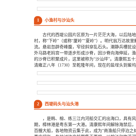
1
小渔村与沙汕头
古代的西堤公园片区原为一片茫茫大海，以后陆地
村，称“下岭”（或称“厦岭”“夏岭”）。明代翁万达
流。悬岩忽辟奇峰腹，窄径斜穿乱石头。潮静兵槽犹设汛
外马路老妈宫一带逐步形成沙脊，因沙脊向海伸延，渔民
的沙脊已积聚成片，这里被称为“沙汕坪”。清康熙五十
清雍正八年（1730）至乾隆年间，现在的盐埕头到鲎
2
西堤码头与汕头港
，是韩、榕、练三江内河船交汇的出海口，具有风
期，樟林港是粤东第一大港。清康熙年间解除海禁后，
百艘大船，各地物资云集于此，成为“商渔船只停泊之