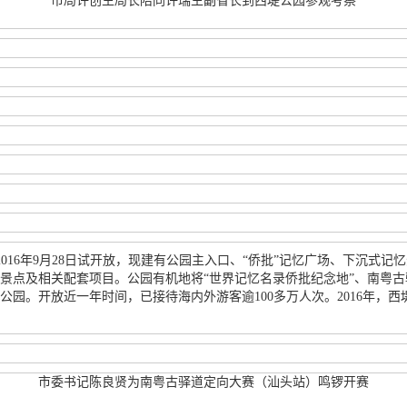
市局许创生局长陪同许瑞生副省长到西堤公园参观考察
于2016年9月28日试开放，现建有公园主入口、“侨批”记忆广场、下沉
景点及相关配套项目。公园有机地将“世界记忆名录侨批纪念地”、南粤
园。开放近一年时间，已接待海内外游客逾100多万人次。2016年，
市委书记陈良贤为南粤古驿道定向大赛（汕头站）鸣锣开赛