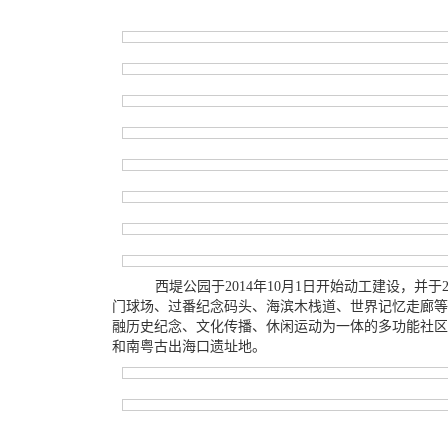
西堤公园于2014年10月1日开始动工建设，并
门球场、过番纪念码头、海滨木栈道、世界记忆走廊等
融历史纪念、文化传播、休闲运动为一体的多功能社区公
和南粤古出海口遗址地。