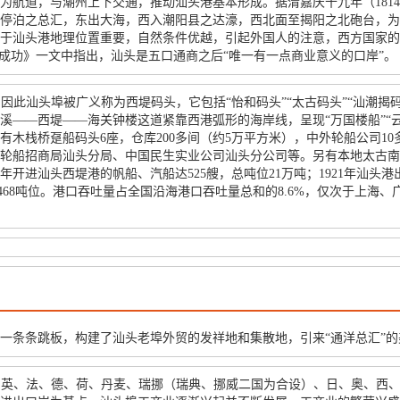
航道，与潮州上下交通，推动汕头港基本形成。据清嘉庆十九年（1814
停泊之总汇，东出大海，西入潮阳县之达濠，西北面至揭阳之北砲台，为
于汕头港地理位置重要，自然条件优越，引起外国人的注意，西方国家的
东的成功》一文中指出，汕头是五口通商之后“唯一有一点商业意义的口岸”。
，因此汕头埠被广义称为西堤码头，它包括“怡和码头”“太古码头”“汕潮
溪——西堤——海关钟楼这道紧靠西港弧形的海岸线，呈现“万国楼船”“云
木栈桥趸船码头6座，仓库200多间（约5万平方米），中外轮船公司1
轮船招商局汕头分局、中国民生实业公司汕头分公司等。另有本地太古南
66年开进汕头西堤港的帆船、汽船达525艘，总吨位21万吨；1921年汕头
、6324468吨位。港口吞吐量占全国沿海港口吞吐量总和的8.6%，仅次于
一条条跳板，构建了汕头老埠外贸的发祥地和集散地，引来“通洋总汇”
英、法、德、荷、丹麦、瑞挪（瑞典、挪威二国为合设）、日、奥、西、