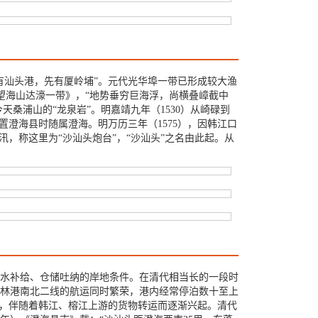
有汕头港，先有厦岭埔”。元代光华埠一带已形成较大渔
岩望海山达濠一带》，“地势垂穷巨海浮，尚横叠嶂截中
桑浦山的“龙泉岩”。明嘉靖九年（1530）从崎碌到
置澄海县时随属澄海。明万历三年（1575），因韩江口
汛，称这里为“沙汕头炮台”，“沙汕头”之名由此起。从
水补给、仓储吐纳的岸地条件。在清代相当长的一段时
林港南北二线的航运同时繁荣，港内经常停泊数十至上
区，伴随着韩江、榕江上游的货物转运而逐渐兴起。清代