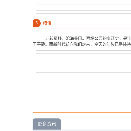
5
结语
斗转星移，沧海桑田。西堤公园的变迁史，是
于平静。而新时代却向我们走来，今天的汕头已整装待
更多资讯