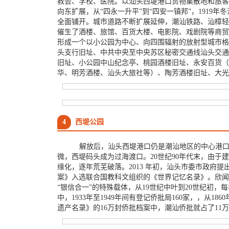
教会、学校、医院。以汕头西堤港口货物集散地和旅客
向东扩展，从“四永一升平”到“四安一镇邦”，1919
全面铺开。城市道路不断扩展延伸，潮汕铁路、汕樟轻
催生了酒楼、旅馆、百货大楼、电影院、戏剧院等商贸
形成一个以小公园为中心、向四围辐射的放射型城市格
头支行旧址、中共中央至中央苏区秘密交通线汕头交通
旧址、小公园中山纪念亭、桃园酒楼旧址、永安百货（
华、明芳酒楼、汕头大旅社等）、陶芳酒楼旧址、大光
4
西堤公园
解放后，汕头西堤港口仍是潮汕地区的中心港
微，西堤码头成为过海渡口。20世纪90年代末，由
缘化，逐年荒芜破落。2013 年初，汕头市委市政府提
案》入选联合国教科文组织的《世界记忆名录》。欣闻此
“银信合一”的特殊载体，从19世纪中叶到20世纪
中，1933年至1949年间有登记侨批局160家，，从
遗产名录》的16万封侨批档案中，潮汕侨批就占了1