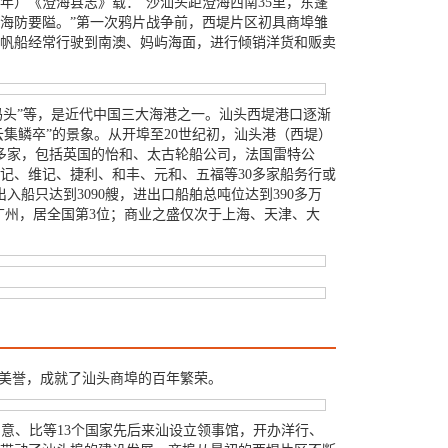
年）《澄海县志》载：“沙汕头距澄海西南35里，东蓬
海防要隘。”第一次鸦片战争前，西堤片区初具商埠雏
帆船经常行驶到南澳、妈屿海面，进行倾销洋货和贩卖
揭码头”等，是近代中国三大海港之一。汕头西堤港口逐渐
集鳞卒”的景象。从开埠至20世纪初，汕头港（西堤）
0多家，包括英国的怡和、太古轮船公司，法国雷特公
记、维记、捷利、和丰、元和、五福等30多家船务行或
港出入船只达到3090艘，进出口船舶总吨位达到390多万
上海、广州，居全国第3位；商业之盛仅次于上海、天津、大
的美誉，成就了汕头商埠的百年繁荣。
意、比等13个国家先后来汕设立领事馆，开办洋行、