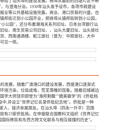
带动了汕头埠的建设发展。商埠从最初的西堤片区不断
厅，与澄海分治。1930年汕头准予设市，各项市政建设
报业等公共基础设施完备。商业、港口贸易的兴盛，也
从镇邦街迁到小公园开业，把商埠从镇邦街转到小公园，
“小公园”，还分布着潮海关系列旧址、日本台湾银行汕
旧址、南生贸易公司旧址、、汕头大厦旧址、汕头旅社
货、西南通酒楼、鮀江旅社（曾为：中原旅社、大中
可见一斑。
运的发展，随着广澳港口的建设发展，西堤港口逐渐式
，环境污染，垃圾成堆，荒芜落魄的现象。随着旧城被边
国学大师饶宗颐誉为“海邦剩馥”“媲美徽学”的《侨批档
中,并设立“世界记忆名录侨批纪念地”。侨批是一种
养家人、接济亲属朋友。在汕头埠（四永一升平）范围
一公里就有23家侨批局。在申报联合国教科文组织《世界记忆
国国际移民和东西方跨文化联系与相互碰撞的历史”。