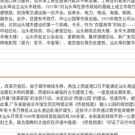
进出口岸为基点，汕头埠工商业逐渐兴起并不断发展，工商业的繁荣兴盛
年冬汕头埠设立汕头市政局，1921年7月汕头埠在原市政局的基础上成立市政
便铁路、机场等交通设施一应齐全。自来水、电力、电话、电报、邮政、
服务业。此外，还建有市政厅、中山公园等市政设施。1933年南生公司
局，达到汕头城市建设的第一个高峰。今天，作为“百载商埠”的标志——
中站旧址、汕头老妈宫、存心善堂旧址、汕头邮政总局大楼、永平大酒楼
丰棉大楼）、汕头侨批业公会会址、爱群商场、集祥酒楼旧址、新广发百
明电影院（曾为：至平、中皇等）、南京旅社等历史建筑，汕头埠的繁华
口，改革开放后，由于城市继续东移，再加上西堤港口已不能满足汕头海
于建设礐石大桥的需要，西堤码头被临时占为建筑工地，一度造成长期失管
出开展“绿满家园”的全民行动，决定启动“西堤公园”的建设。恰逢同年，被
事,广东省副省长许瑞生同志特倡议将《侨批档案》 融入公园的规划建设
初，每年有十多万移民从汕头港远赴海外谋生，这些华人华侨通过寄侨批来赡
1860年汕头开埠至1949年曾经经营批局的有200多家，永和直街短短不到
1万封之多。联合国教科文组织在评语中强调：《侨批档案》“印证了近代中