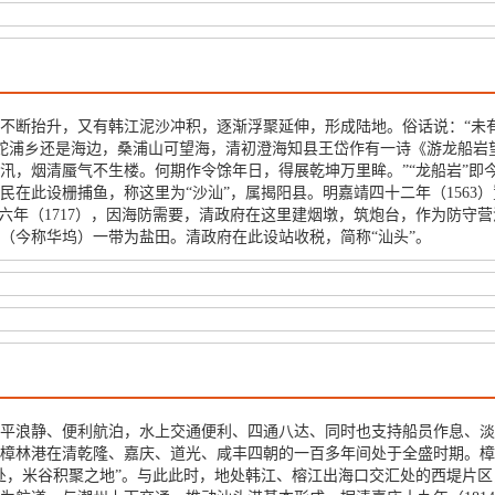
不断抬升，又有韩江泥沙冲积，逐渐浮聚延伸，形成陆地。俗话说：“未
故里鮀浦乡还是海边，桑浦山可望海，清初澄海知县王岱作有一诗《游龙船
，烟清蜃气不生楼。何期作令馀年日，得展乾坤万里眸。”“龙船岩”即今天
在此设栅捕鱼，称这里为“沙汕”，属揭阳县。明嘉靖四十二年（1563）
六年（1717），因海防需要，清政府在这里建烟墩，筑炮台，作为防守营
坞（今称华坞）一带为盐田。清政府在此设站收税，简称“汕头”。
平浪静、便利航泊，水上交通便利、四通八达、同时也支持船员作息、淡
樟林港在清乾隆、嘉庆、道光、咸丰四朝的一百多年间处于全盛时期。樟
处，米谷积聚之地”。与此此时，地处韩江、榕江出海口交汇处的西堤片