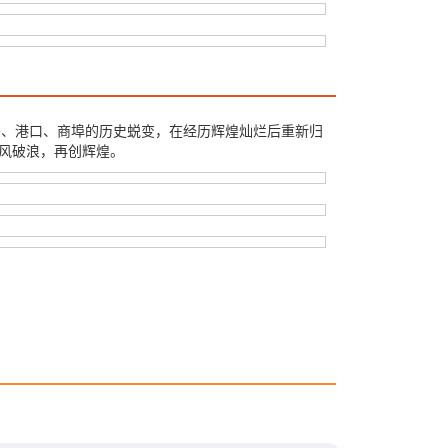
头、港口、商埠的历史蜕变，在经历辉煌灿烂后重新归
乘风破浪，再创辉煌。