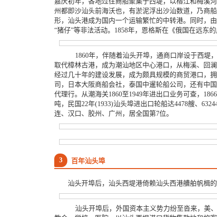
嘉庆初年，各地过往商船聚集于西堤，以榕江和梅溪河为
州都即沙汕头前海沃也，有淤泥浮出沙汕数道，乃商船
形，汕头港成为国内一个运输繁忙的中转港。同时，由
“猪仔”等非法活动。1858年，恩格斯在《俄国在远
1860年，伴随着汕头开埠，通商口岸设于西堤
取代樟林古港，成为潮汕地区中心港口，从梅溪、回澜
经过几十年的建设发展，成为颇具规模的商贸港口，拥有
司，日本大阪商船会社，泰国中暹轮船公司，还有中国
代理行。从潮海关1860至1949年进出口业务可查，18
吨，民国22年(1933)汕头埠进出口轮船达4478艘
连、汉口、胶州、广州，居全国第7位。
3
百年汕头埠
汕头开埠后，汕头西堤港倚赖汕头西港艚舶帆楫的
汕头开埠后，外国资本主义势力纷至沓来，美、