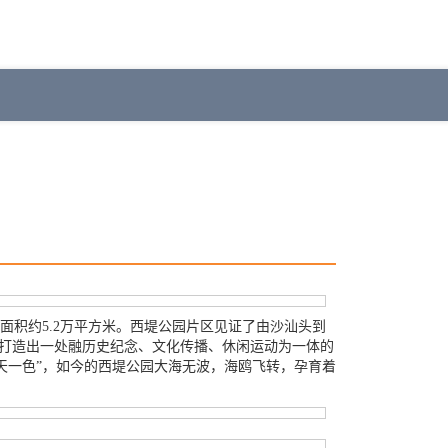
积约5.2万平方米。西堤公园片区见证了由沙汕头到
，打造出一处融历史纪念、文化传播、休闲运动为一体的
共长天一色”，如今的西堤公园大海无波，海鸥飞转，孕育着