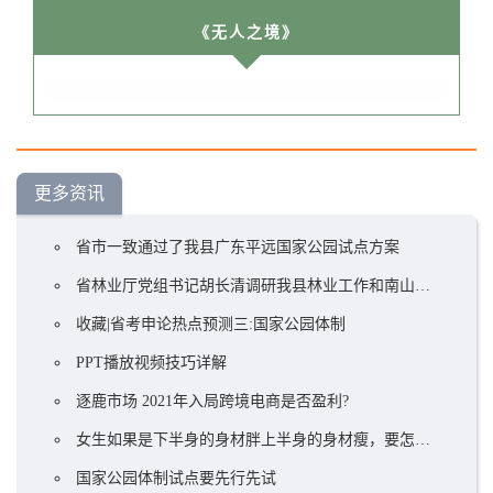
《无人之境》
更多资讯
省市一致通过了我县广东平远国家公园试点方案
省林业厅党组书记胡长清调研我县林业工作和南山国家公园体制试点工作
收藏|省考申论热点预测三:国家公园体制
PPT播放视频技巧详解
逐鹿市场 2021年入局跨境电商是否盈利?
女生如果是下半身的身材胖上半身的身材瘦，要怎样搭配衣服——裙子篇
国家公园体制试点要先行先试