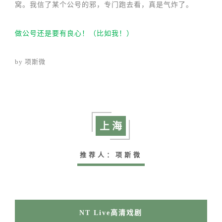
窝。我信了某个公号的邪，专门跑去看，真是气炸了。
做公号还是要有良心！（比如我！）
by 项斯微
上 海
推荐人：项斯微
NT Live高清戏剧