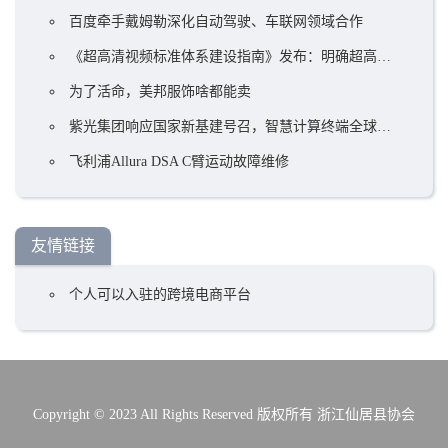
百度牵手戴姆勒深化自动驾驶、车联网领域合作
《超高清视频标准体系建设指南》发布：明确超高清标准体系建设目标
为了活命，美邦服饰啥都能卖
紫光集团响应国家新基建号召，智慧计算终端全球总部基地项目落户郑州
飞利浦Allura DSA C臂运动故障维修
友情链接
个人可以入驻的跨境电商平台
Copyright © 2023 All Rights Reserved 版权所有 浙江仙居县协会