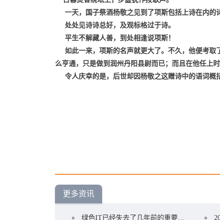
一天，国子祭酒杨敬之见到了项斯包括上诗在内的诗
处处见诗诗总好，及观标格过于诗。
平生不解藏人善，到处相逢说项斯！
如此一来，项斯的名声就更大了。不久，他便考取了
么亨通，只是做到润州丹阳县尉而已；而且在他任上时
令人庆幸的是，后世却因杨敬之这赠诗中的语词概括
更多资讯
绿色IT已经失去了几年前的重要性以下是有效它的策略
2