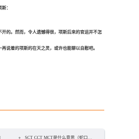
项斯：
不开的。然而，令人遗憾得很，项斯后来的官运并不怎
一再说着的项斯的在天之灵，或许也能聊以自慰吧。
法
SCT CCT MCT是什么意思（蛇口海关下辖集装箱码头）