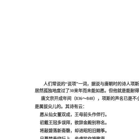
人们常说的“说项”一词，据说与唐朝时的诗人项斯
居然孤独地度过了30来年而未能如愿。但他就是能耐
唐文宗开成年间（836～840），项斯的声名已是
是属拔尖儿的。其诗有云：
愿从仙女董双成，王母前头作伴行。
初戴王冠多误拜，欲辞金殿别称名。
将敲碧落新斋磬，却进昭阳旧赐筝。
日暮焚香绕坛上，步虚犹作按歌声。