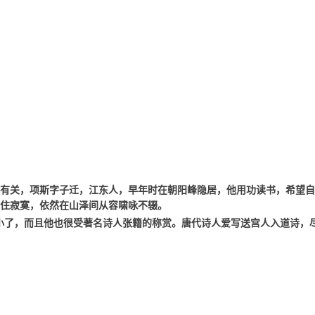
有关，项斯字子迁，江东人，早年时在朝阳峰隐居，他用功读书，希望自
得住寂寞，依然在山泽间从容啸咏不辍。
不小了，而且他也很受著名诗人张籍的称赏。唐代诗人爱写送宫人入道诗，