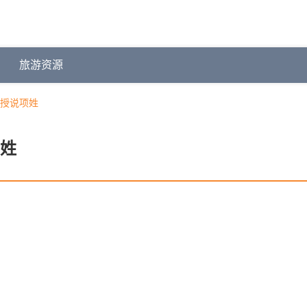
旅游资源
授说项姓
姓